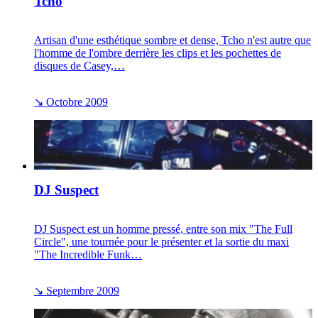
Tcho
Artisan d'une esthétique sombre et dense, Tcho n'est autre que
l'homme de l'ombre derrière les clips et les pochettes de
disques de Casey,…
↘
Octobre 2009
DJ Suspect
DJ Suspect est un homme pressé, entre son mix "The Full
Circle", une tournée pour le présenter et la sortie du maxi
"The Incredible Funk…
↘
Septembre 2009