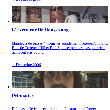
L'Exécuteur De Hong-Kong
Mangeurs de pizzas 4 fromages supplément merguez/oignons.
Fans de Terrence Hill et Bud Spencer (ce n'est pas pour rien
qu'ils ont pris pour…
↘
Décembre 2006
Debmaster
Debmaster, le jeune et surproductif beatmaker d'Angers