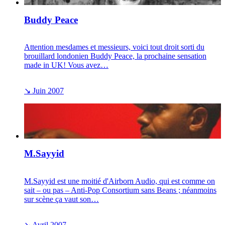
Buddy Peace
Attention mesdames et messieurs, voici tout droit sorti du
brouillard londonien Buddy Peace, la prochaine sensation
made in UK! Vous avez…
↘
Juin 2007
M.Sayyid
M.Sayyid est une moitié d'Airborn Audio, qui est comme on
sait – ou pas – Anti-Pop Consortium sans Beans ; néanmoins
sur scène ça vaut son…
↘
Avril 2007