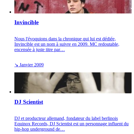
Invincible
Nous l'évoquions dans la chronique qui lui est dédiée,
Invincible est un nom à suivre en 2009. MC redoutable,
encensée à juste titre par…
↘
Janvier 2009
DJ Scientist
DJ et producteur allemand, fondateur du label berlinois
Equinox Records, DJ Scientist est un personnage influent du
hip-hop underground de…