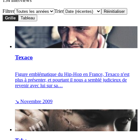
134 interviews
Filtrer
Trier
Réinitialiser
Grille
Tableau
Texaco
Figure emblématique du Hip-Hop en France, Texaco n'est
plus à présenter, et pourtant il nous a semblé judicieux de
revenir avec lui sur sa…
↘
Novembre 2009