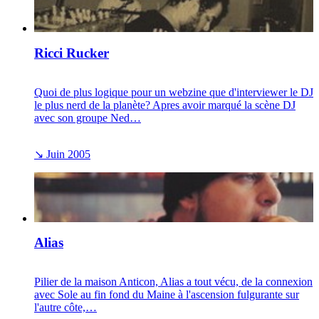
Ricci Rucker
Quoi de plus logique pour un webzine que d'interviewer le DJ
le plus nerd de la planète? Apres avoir marqué la scène DJ
avec son groupe Ned…
↘
Juin 2005
Alias
Pilier de la maison Anticon, Alias a tout vécu, de la connexion
avec Sole au fin fond du Maine à l'ascension fulgurante sur
l'autre côte,…