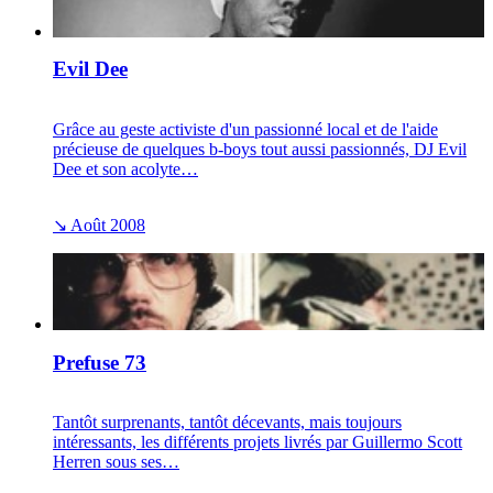
Evil Dee
Grâce au geste activiste d'un passionné local et de l'aide
précieuse de quelques b-boys tout aussi passionnés, DJ Evil
Dee et son acolyte…
↘
Août 2008
Prefuse 73
Tantôt surprenants, tantôt décevants, mais toujours
intéressants, les différents projets livrés par Guillermo Scott
Herren sous ses…