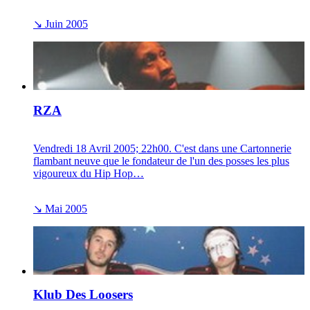
↘
Juin 2005
RZA
Vendredi 18 Avril 2005; 22h00. C'est dans une Cartonnerie
flambant neuve que le fondateur de l'un des posses les plus
vigoureux du Hip Hop…
↘
Mai 2005
Klub Des Loosers