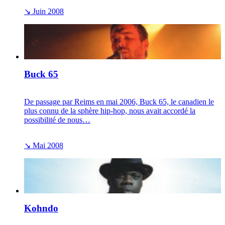
↘
Juin 2008
Buck 65
De passage par Reims en mai 2006, Buck 65, le canadien le
plus connu de la sphère hip-hop, nous avait accordé la
possibilité de nous…
↘
Mai 2008
Kohndo