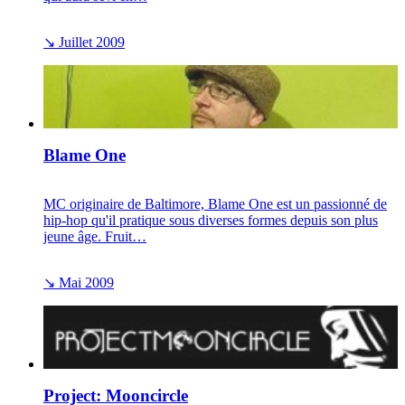
↘
Juillet 2009
Blame One
MC originaire de Baltimore, Blame One est un passionné de
hip-hop qu'il pratique sous diverses formes depuis son plus
jeune âge. Fruit…
↘
Mai 2009
Project: Mooncircle