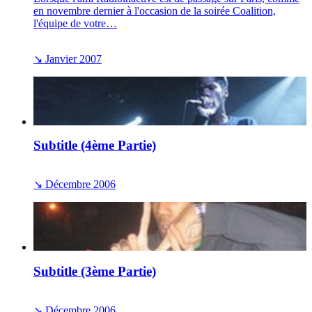
en novembre dernier à l'occasion de la soirée Coalition,
l'équipe de votre…
↘
Janvier 2007
Subtitle (4ème Partie)
↘
Décembre 2006
Subtitle (3ème Partie)
↘
Décembre 2006