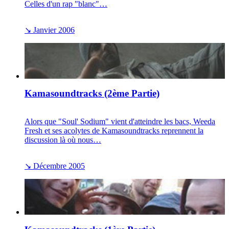
Celles d'un rap "blanc"…
↘
Janvier 2006
Kamasoundtracks (2ème Partie)
Alors que "Soul' Sodium" vient d'atteindre les bacs, Weeda
Fresh et ses acolytes de Kamasoundtracks reprennent la
discussion là où nous…
↘
Décembre 2005