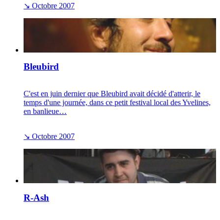
↘
Octobre 2007
Bleubird
C'est en juin dernier que Bleubird avait décidé d'atterir, le
temps d'une journée, dans ce petit festival local des Yvelines,
en banlieue…
↘
Octobre 2007
R-Ash