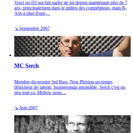
Voici un DJ qui fait parler de lui depuis maintenant plus de 7
ans, principalement dans le milieu des compétitions, mais R-
Ash a plus d'une…
↘
Septembre 2007
MC Serch
Membre du groupe 3rd Bass, Non Phixion un temps,
dénicheur de talents, businessman intraitable, Serch c'est un
peu tout ca. Mellow nous…
↘
Juin 2007