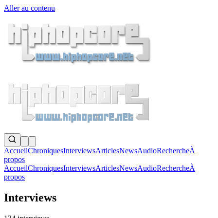
Aller au contenu
Accueil
Chroniques
Interviews
Articles
News
Audio
Recherche
À
propos
Accueil
Chroniques
Interviews
Articles
News
Audio
Recherche
À
propos
Interviews