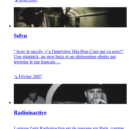
Sefyu
"Avec le succès, y’a l'interview Hip-Hop Core qui va avec!"
Une gimmick, un gros buzz et un phénomène ghetto qui
terrorise le rap français.…
↘
Février 2007
Radioinactive
Lorsque l'ami Radioinactive est de passage sur Paris, comme