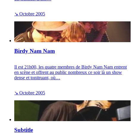
↘
Octobre 2005
Birdy Nam Nam
Il est 21h00, les quatre membres de Birdy Nam Nam entrent
en scène et offrent au public nombreux ce soir là un show
dense et tonitruant, où…
↘
Octobre 2005
Subtitle